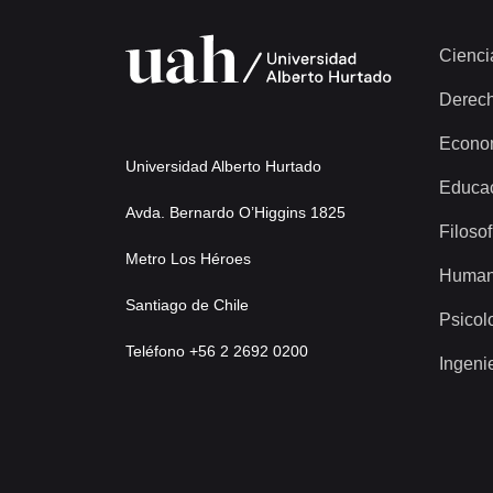
216 más...
Cienci
Derec
Econo
Universidad Alberto Hurtado
Educa
Avda. Bernardo O’Higgins 1825
Filosof
Metro Los Héroes
Human
Santiago de Chile
Psicol
Teléfono +56 2 2692 0200
Ingeni