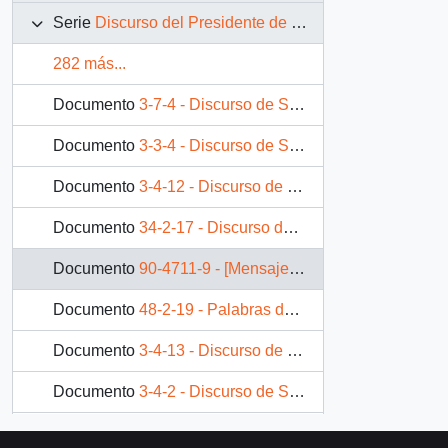
Serie
Discurso del Presidente de la República
282 más...
Documento
3-7-4 - Discurso de S.E El Presidente de la República. D. Patricio Aylwin Azócar, en encuentro de prersidentes nacionales de centros abiertos - Integra
Documento
3-3-4 - Discurso de S.E el presidente de la República, Don Patricio Aylwin Azócar, ante el council on foregin relations de Chicago
Documento
3-4-12 - Discurso de S.E el presidente de la república, Don Patricio Aylwin Azócar, al condecorar con la gran cruz de la orden al mérito de Chile, al primer ministro de Suecia, Don Carl Bildt
Documento
34-2-17 - Discurso de S.E. el Presidente de la República en la Reunión Cumbre Iberoamericana de Bahía
Documento
90-4711-9 - [Mensaje N° 28]
Documento
48-2-19 - Palabras de su excelencia el presidente de la República
Documento
3-4-13 - Discurso de S.E el presidente de la República, Don Patricio Aylwin Azócar, en entrega de escrituras en viviendas autoprogresivas en villas Esperanza y Orlando Letelier en Codegua
Documento
3-4-2 - Discurso de S.E, el presidente de la República, Don Patrcio Aylwin Azócar, en entrega de subsidios de reconstrucción
Documento
3-4-3 - DISCURSO DE S.E. EL PRESIDENTE DE LA REPUBLICA, D. PATRICIO AYLWIN AZOCAR, EN ACTO DE PROMULGACION "LEY DE PATENTES MINERAS"