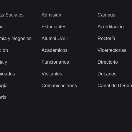
as Sociales
Admisión
Campus
ho
Estudiantes
Acreditación
mía y Negocios
Alumni UAH
Rectoría
ción
Académicos
Vicerrectorías
ía y
Funcionarios
Directorio
idades
Visitantes
Decanos
ogía
Comunicaciones
Canal de Denun
ería