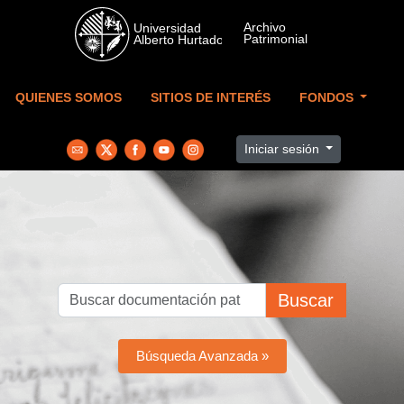
Skip to main content
QUIENES SOMOS
SITIOS DE INTERÉS
FONDOS
Iniciar sesión
Buscar
Búsqueda Avanzada »