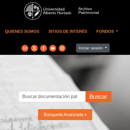
Skip to main content
QUIENES SOMOS
SITIOS DE INTERÉS
FONDOS
Iniciar sesión
Buscar
Búsqueda Avanzada »