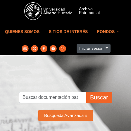
Skip to main content
QUIENES SOMOS
SITIOS DE INTERÉS
FONDOS
Iniciar sesión
Buscar
Búsqueda Avanzada »