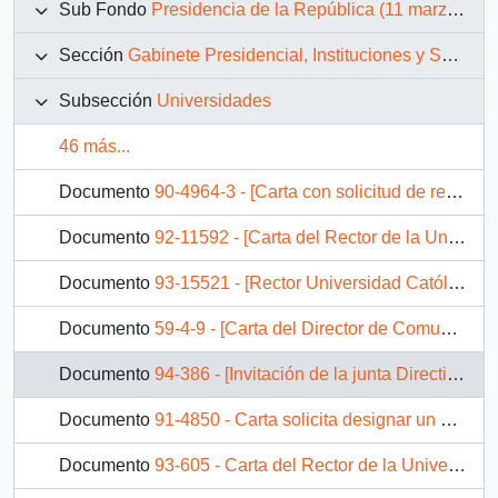
Sub Fondo
Presidencia de la República (11 marzo 1990 – 11 marzo 1994)
Sección
Gabinete Presidencial, Instituciones y Servicios
Subsección
Universidades
46 más...
Documento
90-4964-3 - [Carta con solicitud de remover a la Señora Mariana Martelli Ukrow de su cargo de Rectora de la Universidad de Playa Ancha de Ciencias de la Educación].
Documento
92-11592 - [Carta del Rector de la Universidad Católica del Norte dirigida al Jefe de Gabinete Presidencial]
Documento
93-15521 - [Rector Universidad Católica de Nicaragua informa entrga de Doctorado Honoris Causa]
Documento
59-4-9 - [Carta del Director de Comunicación de la Universidad Católica de Valparaíso, Enríque Aimone]
Documento
94-386 - [Invitación de la junta Directiva de la Universidad del Bío Bío]
Documento
91-4850 - Carta solicita designar un nuevo Director para la Universidad del Bio Bio
Documento
93-605 - Carta del Rector de la Universidad del Bío Bío, sr. Roberto Goycoolea Infante, dirigida al Jefe de Gabinete de la Presidencia de la República, sr. Carlos Bascuñán