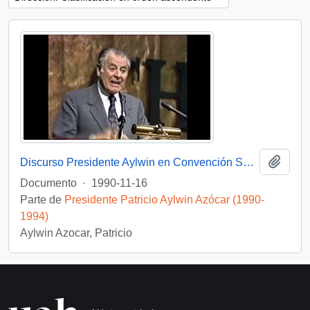
Añadi
Discurso Presidente Aylwin en Convención Santiago: Video
Documento
·
1990-11-16
Parte de
Presidente Patricio Aylwin Azócar (1990-
1994)
Aylwin Azocar, Patricio