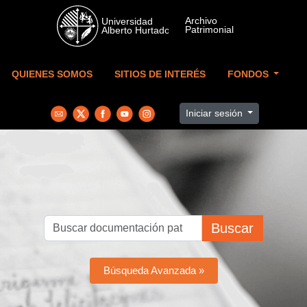
Skip to main content
QUIENES SOMOS
SITIOS DE INTERÉS
FONDOS
Iniciar sesión
Buscar
Búsqueda Avanzada »