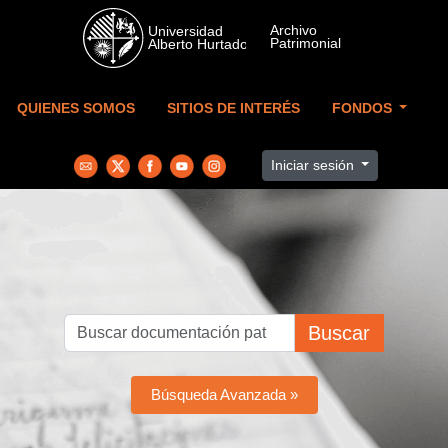
Skip to main content
QUIENES SOMOS
SITIOS DE INTERÉS
FONDOS
Iniciar sesión
Buscar
Búsqueda Avanzada »