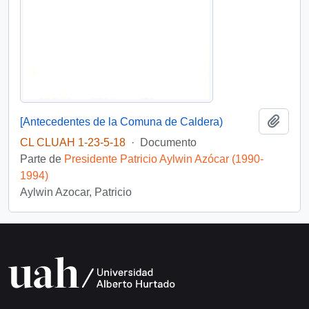
Añadi
[Antecedentes de la Comuna de Caldera)
CL CLUAH 1-23-5-18
·
Documento
Parte de
Presidente Patricio Aylwin Azócar (1990-
1994)
Aylwin Azocar, Patricio