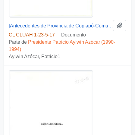
Añadi
[Antecedentes de Provincia de Copiapó-Comuna de Copiapó, Caldera. Tierra Amarilla].
CL CLUAH 1-23-5-17
·
Documento
Parte de
Presidente Patricio Aylwin Azócar (1990-
1994)
Aylwin Azócar, Patricio1