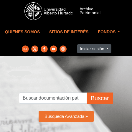
Skip to main content
QUIENES SOMOS
SITIOS DE INTERÉS
FONDOS
Iniciar sesión
Buscar
Búsqueda Avanzada »