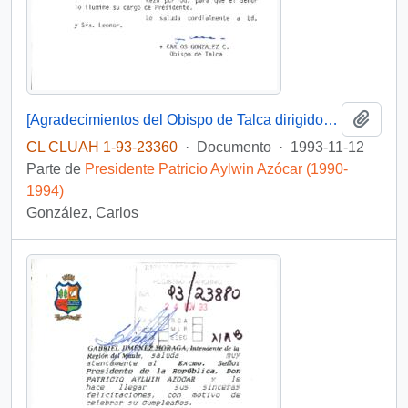
Añadi
[Agradecimientos del Obispo de Talca dirigidos al Presidente Patricio Aylwin por el apoyo en la reconstrucción de la Iglesia Matriz de Curicó]
CL CLUAH 1-93-23360
·
Documento
·
1993-11-12
Parte de
Presidente Patricio Aylwin Azócar (1990-
1994)
González, Carlos