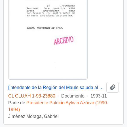
Añadi
[Intendente de la Región del Maule saluda al Presidente con motivo de su cumpleaños]
CL CLUAH 1-93-23880
·
Documento
·
1993-11
Parte de
Presidente Patricio Aylwin Azócar (1990-
1994)
Jiménez Moraga, Gabriel