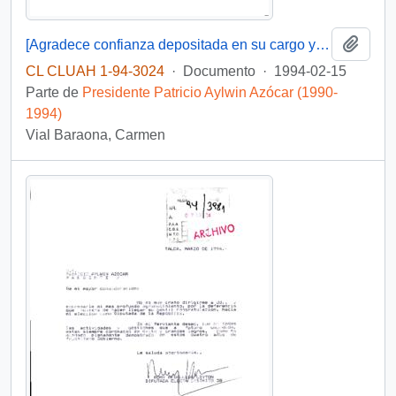
Añadi
[Agradece confianza depositada en su cargo y adjunta Informe del quehacer de la Secretaría Ministerial de Gobierno Región del Maule]
CL CLUAH 1-94-3024
·
Documento
·
1994-02-15
Parte de
Presidente Patricio Aylwin Azócar (1990-
1994)
Vial Baraona, Carmen