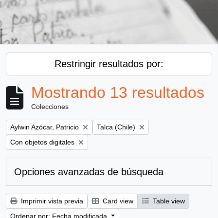
Restringir resultados por:
Mostrando 13 resultados
Colecciones
Remove filter:
Remove filter:
Aylwin Azócar, Patricio
Talca (Chile)
Remove filter:
Con objetos digitales
Opciones avanzadas de búsqueda
Imprimir vista previa
Card view
Table view
Ordenar por: Fecha modificada