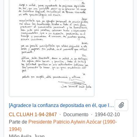
Añadi
[Agradece la confianza depositada en él, que le posibilito servir en su gobierno]
CL CLUAH 1-94-2847
·
Documento
·
1994-02-10
Parte de
Presidente Patricio Aylwin Azócar (1990-
1994)
Miño Avila, Juan