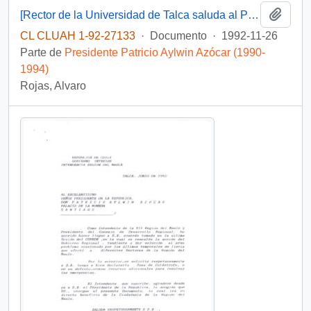
Añadi
[Rector de la Universidad de Talca saluda al Presidente en su cumpleaños]
CL CLUAH 1-92-27133
·
Documento
·
1992-11-26
Parte de
Presidente Patricio Aylwin Azócar (1990-
1994)
Rojas, Alvaro