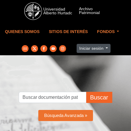
Skip to main content
QUIENES SOMOS
SITIOS DE INTERÉS
FONDOS
Iniciar sesión
Buscar
Búsqueda Avanzada »