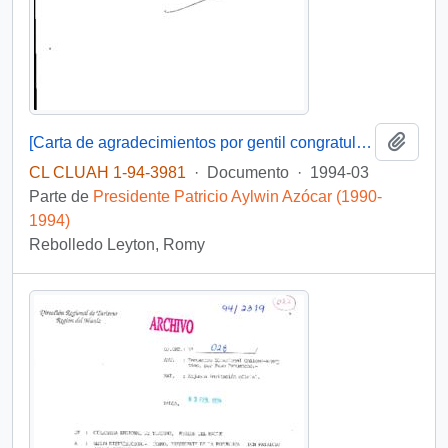
Añadi
[Carta de agradecimientos por gentil congratulación hacia su elección como Diputada]
CL CLUAH 1-94-3981
·
Documento
·
1994-03
Parte de
Presidente Patricio Aylwin Azócar (1990-
1994)
Rebolledo Leyton, Romy