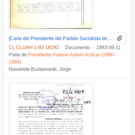
Añadi
[Carta del Presidente del Partido Socialista de Chile VII Región]
CL CLUAH 1-93-16193
·
Documento
·
1993-08-11
Parte de
Presidente Patricio Aylwin Azócar (1990-
1994)
Navarrete Bustamante, Jorge