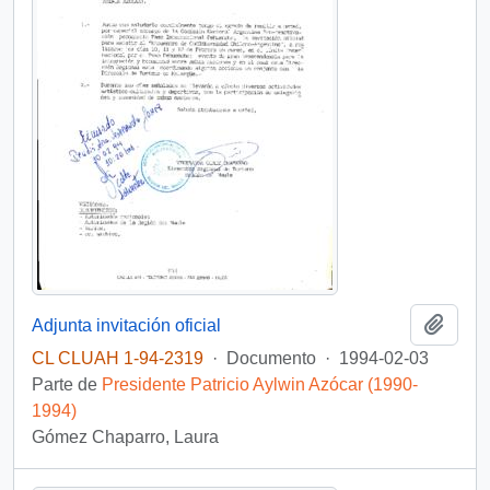
Añadi
Adjunta invitación oficial
CL CLUAH 1-94-2319
·
Documento
·
1994-02-03
Parte de
Presidente Patricio Aylwin Azócar (1990-
1994)
Gómez Chaparro, Laura