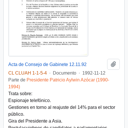
Añadi
Acta de Consejo de Gabinete 12.11.92
CL CLUAH 1-1-5-4
·
Documento
·
1992-11-12
Parte de
Presidente Patricio Aylwin Azócar (1990-
1994)
Trata sobre:
Espionaje telefónico.
Gestiones en torno al reajuste del 14% para el sector
público.
Gira del Presidente a Asia.
Postulacuiobnes de candidatos a parlamentarios.