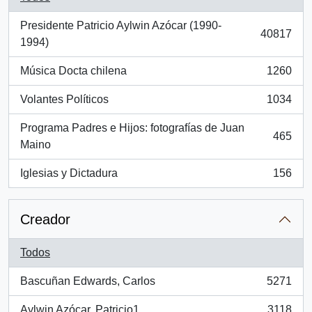
Presidente Patricio Aylwin Azócar (1990-
40817
, 40817 resultados
1994)
Música Docta chilena
1260
, 1260 resultados
Volantes Políticos
1034
, 1034 resultados
Programa Padres e Hijos: fotografías de Juan
465
, 465 resultados
Maino
Iglesias y Dictadura
156
, 156 resultados
Creador
Todos
Bascuñan Edwards, Carlos
5271
, 5271 resultados
Aylwin Azócar, Patricio1
3118