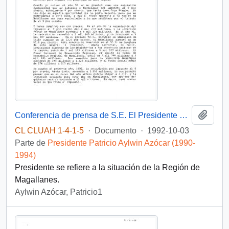
Añadi
Conferencia de prensa de S.E. El Presidente de la República D. Patricio Aylwin Azocar en aeropuerto
CL CLUAH 1-4-1-5
·
Documento
·
1992-10-03
Parte de
Presidente Patricio Aylwin Azócar (1990-
1994)
Presidente se refiere a la situación de la Región de
Magallanes.
Aylwin Azócar, Patricio1