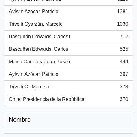
, 3118 resultados
Aylwin Azocar, Patricio
1381
, 1381 resultados
Trivelli Oyarzún, Marcelo
1030
, 1030 resultados
Bascuñán Edwards, Carlos1
712
, 712 resultados
Bascuñan Edwards, Carlos
525
, 525 resultados
Maino Canales, Juan Bosco
444
, 444 resultados
Aylwin Azócar, Patricio
397
, 397 resultados
Trivelli O., Marcelo
373
, 373 resultados
Chile. Presidencia de la República
370
, 370 resultados
Nombre