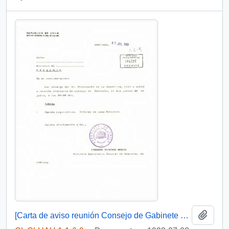
Añadi
[Carta de aviso reunión Consejo de Gabinete y Acta de Gabinete 08-07-93]