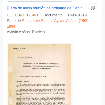
Añadi
[Carta de aviso reunión de ordinaria de Gabinete Presidencial y Acta de Consejo de Gabinete]
CL CLUAH 1-1-8-1
·
Documento
·
1993-10-19
Parte de
Presidente Patricio Aylwin Azócar (1990-
1994)
Aylwin Azócar, Patricio1