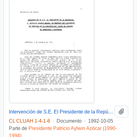
Añadi
Intervención de S.E. El Presidente de la República, D. Patricio Aylwin Azocar, en reunión con dirigentes de partidos de la concertación, jefes de comités de Senadores y Diputados
CL CLUAH 1-4-1-6
·
Documento
·
1992-10-05
Parte de
Presidente Patricio Aylwin Azócar (1990-
1994)