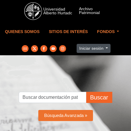
Skip to main content
QUIENES SOMOS
SITIOS DE INTERÉS
FONDOS
Iniciar sesión
Buscar
Búsqueda Avanzada »