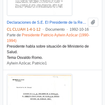
Añadi
Declaraciones de S.E. El Presidente de la República D. Patricio Aylwin Azocar, en el Palacio de la Moneda
CL CLUAH 1-4-1-12
·
Documento
·
1992-10-16
Parte de
Presidente Patricio Aylwin Azócar (1990-
1994)
Presidente habla sobre situación de Ministerio de
Salud.
Tema Osvaldo Romo.
Aylwin Azócar, Patricio1