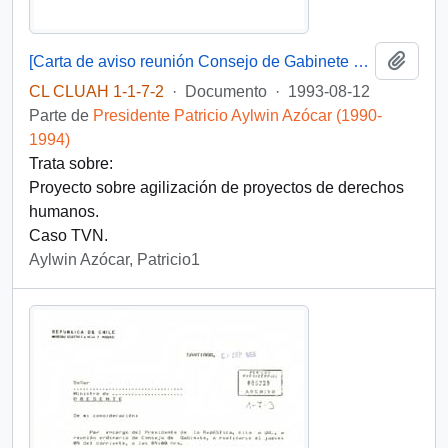
Añadi
[Carta de aviso reunión Consejo de Gabinete y Acta de Gabinete 12-08-93]
CL CLUAH 1-1-7-2
·
Documento
·
1993-08-12
Parte de
Presidente Patricio Aylwin Azócar (1990-
1994)
Trata sobre:
Proyecto sobre agilización de proyectos de derechos
humanos.
Caso TVN.
Aylwin Azócar, Patricio1