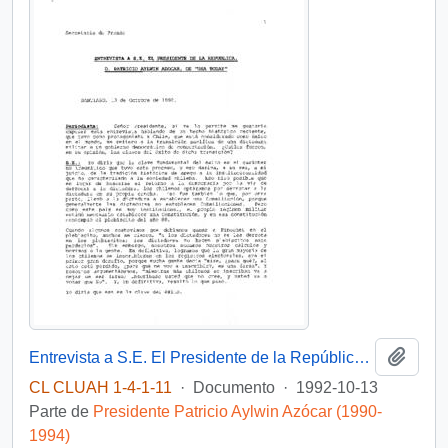
Añadi
Entrevista a S.E. El Presidente de la República D. Patricio Aylwin Azocar, de "USA Today"
CL CLUAH 1-4-1-11
·
Documento
·
1992-10-13
Parte de
Presidente Patricio Aylwin Azócar (1990-
1994)