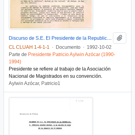
Añadi
Discurso de S.E. El Presidente de la Republica D. Patricio Aylwin Azocar, en Inauguración de la Convención de Magistrados
CL CLUAH 1-4-1-1
·
Documento
·
1992-10-02
Parte de
Presidente Patricio Aylwin Azócar (1990-
1994)
Presidente se refiere al trabajo de la Asociación
Nacional de Magistrados en su convención.
Aylwin Azócar, Patricio1