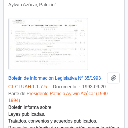
Aylwin Azócar, Patricio1
Añadi
Boletín de Información Legislativa Nº 35/1993
CL CLUAH 1-1-7-5
·
Documento
·
1993-09-20
Parte de
Presidente Patricio Aylwin Azócar (1990-
1994)
Boletín informa sobre:
Leyes publicadas.
Tratados, convenios y acuerdos publicados.
Proyectos en trámite de comunicación, promulgación o