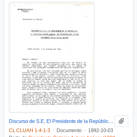
Añadi
Discurso de S.E. El Presidente de la República D. Patricio Aylwin Azocar, en inauguración de 400 viviendas en la Villa Selknam
CL CLUAH 1-4-1-3
·
Documento
·
1992-10-03