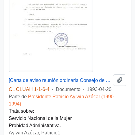
Añadi
[Carta de aviso reunión ordinaria Consejo de Gabinete y Acta Consejo de Gabinete 20-04-93]
CL CLUAH 1-1-6-4
·
Documento
·
1993-04-20
Parte de
Presidente Patricio Aylwin Azócar (1990-
1994)
Trata sobre:
Servicio Nacional de la Mujer.
Probidad Administrativa.
Aylwin Azócar, Patricio1