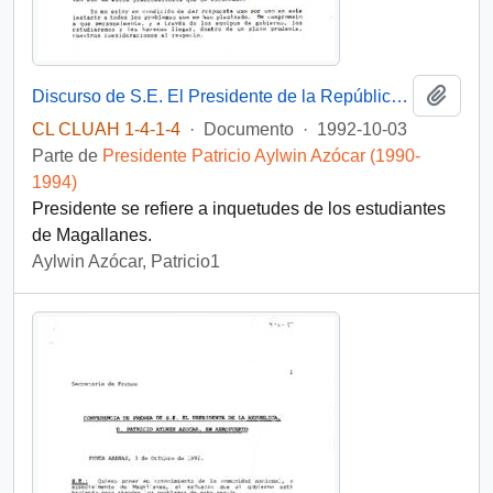
Añadi
Discurso de S.E. El Presidente de la República D. Patricio Aylwin Azocar, en reunión con jóvenes universitarios de Magallanes
CL CLUAH 1-4-1-4
·
Documento
·
1992-10-03
Parte de
Presidente Patricio Aylwin Azócar (1990-
1994)
Presidente se refiere a inquetudes de los estudiantes
de Magallanes.
Aylwin Azócar, Patricio1