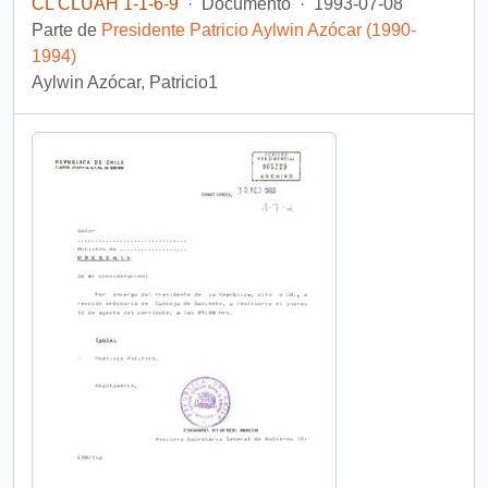
CL CLUAH 1-1-6-9
·
Documento
·
1993-07-08
Parte de
Presidente Patricio Aylwin Azócar (1990-
1994)
Aylwin Azócar, Patricio1