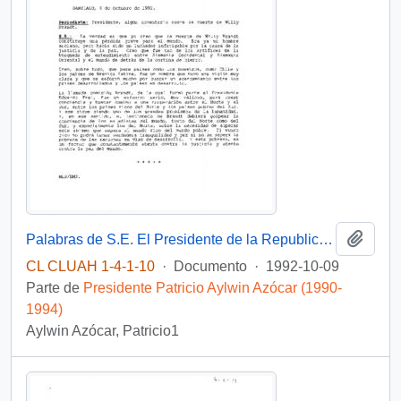
Añadi
Palabras de S.E. El Presidente de la Republica, D. Patricio Aylwin Azocar, a la salida de misa en el Palacio de la Moneda
CL CLUAH 1-4-1-10
·
Documento
·
1992-10-09
Parte de
Presidente Patricio Aylwin Azócar (1990-
1994)
Aylwin Azócar, Patricio1