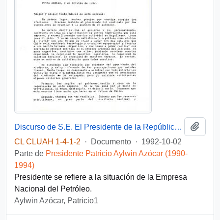
Añadi
Discurso de S.E. El Presidente de la República D. Patricio Aylwin Azocar, en visita a la Empresa Nacional del Petróleo ENAP
CL CLUAH 1-4-1-2
·
Documento
·
1992-10-02
Parte de
Presidente Patricio Aylwin Azócar (1990-
1994)
Presidente se refiere a la situación de la Empresa
Nacional del Petróleo.
Aylwin Azócar, Patricio1