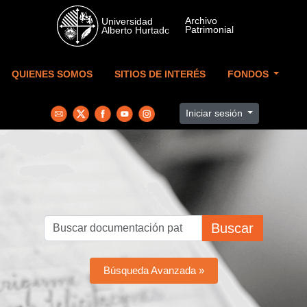
Skip to main content
QUIENES SOMOS
SITIOS DE INTERÉS
FONDOS
Iniciar sesión
Buscar
Búsqueda Avanzada »