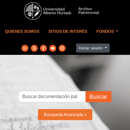
Skip to main content
QUIENES SOMOS
SITIOS DE INTERÉS
FONDOS
Iniciar sesión
Buscar
Búsqueda Avanzada »