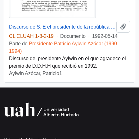
Añadi
Discurso de S. E el presidente de la república D. Patricio Aylwin Azócar, sobre derechos humanos y medio ambiente
CL CLUAH 1-3-2-19
·
Documento
·
1992-05-14
Parte de
Presidente Patricio Aylwin Azócar (1990-
1994)
Discurso del presidente Aylwin en el que agradece el
premio de D.D.H.H que recibió en 1992.
Aylwin Azócar, Patricio1