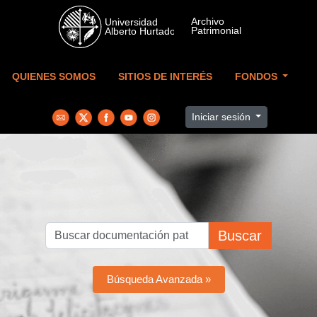
Skip to main content
QUIENES SOMOS
SITIOS DE INTERÉS
FONDOS
Iniciar sesión
Buscar
Búsqueda Avanzada »