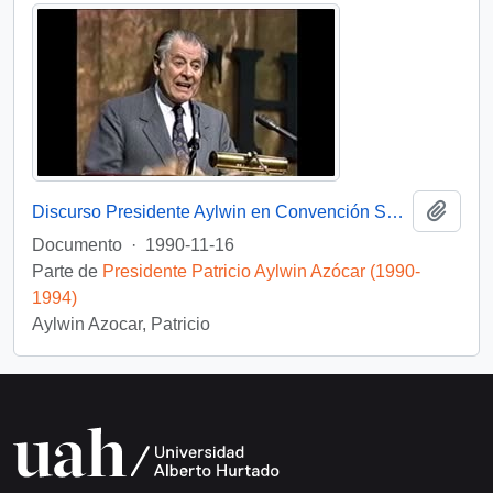
Añadi
Discurso Presidente Aylwin en Convención Santiago: Video
Documento
·
1990-11-16
Parte de
Presidente Patricio Aylwin Azócar (1990-
1994)
Aylwin Azocar, Patricio