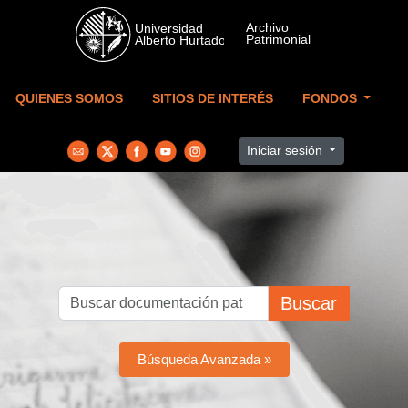
Skip to main content
QUIENES SOMOS
SITIOS DE INTERÉS
FONDOS
Iniciar sesión
Buscar
Búsqueda Avanzada »