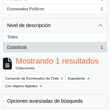
, 1 resultados
Exonerados Políticos
1
, 1 resultados
Nivel de descripción
Todos
Expediente
1
, 1 resultados
Mostrando 1 resultados
Colecciones
Remove filter:
Remove filter:
Comando de Exonerados de Chile
Expediente
Remove filter:
Con objetos digitales
Opciones avanzadas de búsqueda