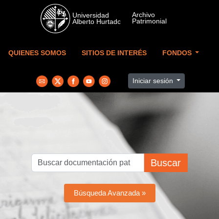
Skip to main content
QUIENES SOMOS
SITIOS DE INTERÉS
FONDOS
Iniciar sesión
Buscar
Búsqueda Avanzada »