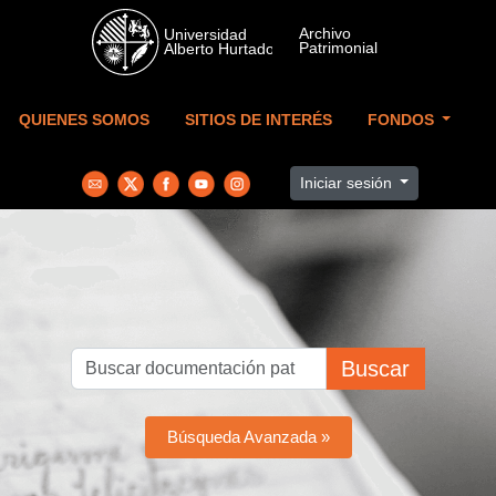
Skip to main content
QUIENES SOMOS
SITIOS DE INTERÉS
FONDOS
Iniciar sesión
Buscar
Búsqueda Avanzada »