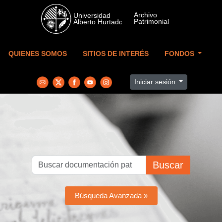
Skip to main content
QUIENES SOMOS
SITIOS DE INTERÉS
FONDOS
Iniciar sesión
Buscar
Búsqueda Avanzada »