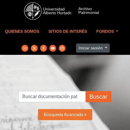
Skip to main content
QUIENES SOMOS
SITIOS DE INTERÉS
FONDOS
Iniciar sesión
Buscar
Búsqueda Avanzada »