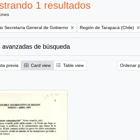
trando 1 resultados
iones
Remove filter:
rio Secretaría General de Gobierno
Región de Tarapacá (Chile)
 avanzadas de búsqueda
sta previa
Card view
Table view
Ordenar p