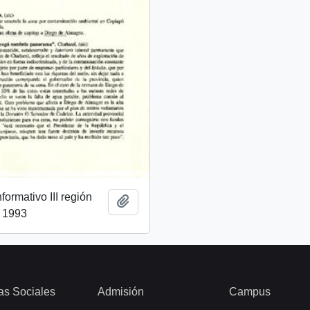
ormativo III región
Añadir al portapapeles
l 1993
as Sociales
Admisión
Campus