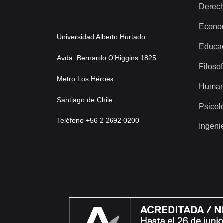
Derec
Econo
Universidad Alberto Hurtado
Educa
Avda. Bernardo O’Higgins 1825
Filosof
Metro Los Héroes
Human
Santiago de Chile
Psicol
Teléfono +56 2 2692 0200
Ingeni