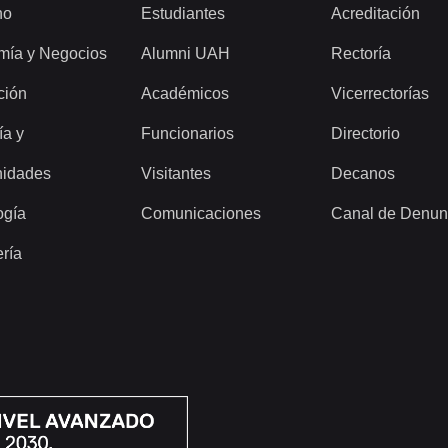
ho
Estudiantes
Acreditación
mía y Negocios
Alumni UAH
Rectoría
ción
Académicos
Vicerrectorías
ía y
Funcionarios
Directorio
idades
Visitantes
Decanos
ogía
Comunicaciones
Canal de Denun
ería