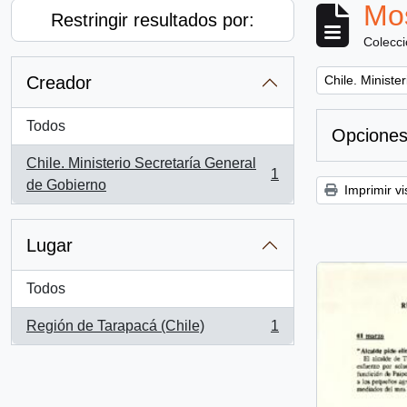
Mos
Restringir resultados por:
Colecc
Remove filter:
Creador
Chile. Ministe
Todos
Opciones
Chile. Ministerio Secretaría General
1
, 1 resultados
de Gobierno
Imprimir vi
Lugar
Todos
Región de Tarapacá (Chile)
1
, 1 resultados