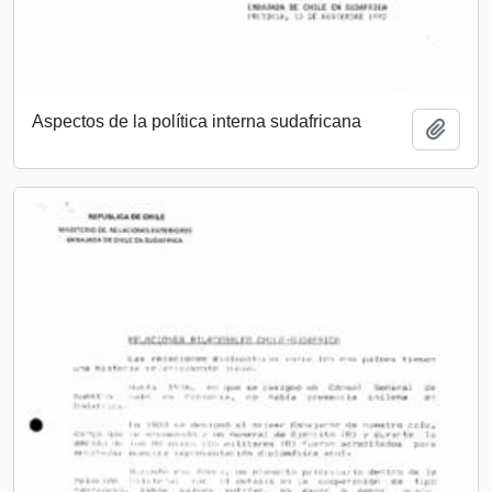
Aspectos de la política interna sudafricana
Añadi