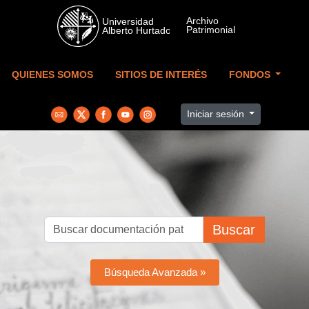
Skip to main content
QUIENES SOMOS
SITIOS DE INTERÉS
FONDOS
Iniciar sesión
Buscar
Búsqueda Avanzada »