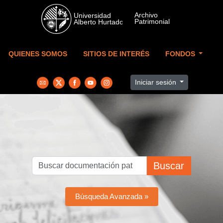
Skip to main content
QUIENES SOMOS
SITIOS DE INTERÉS
FONDOS
Iniciar sesión
Buscar
Búsqueda Avanzada »