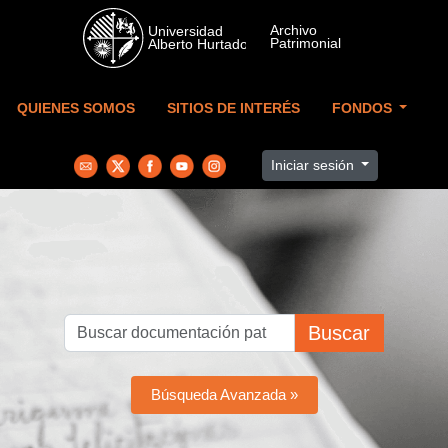
Skip to main content
QUIENES SOMOS
SITIOS DE INTERÉS
FONDOS
Iniciar sesión
Buscar
Búsqueda Avanzada »