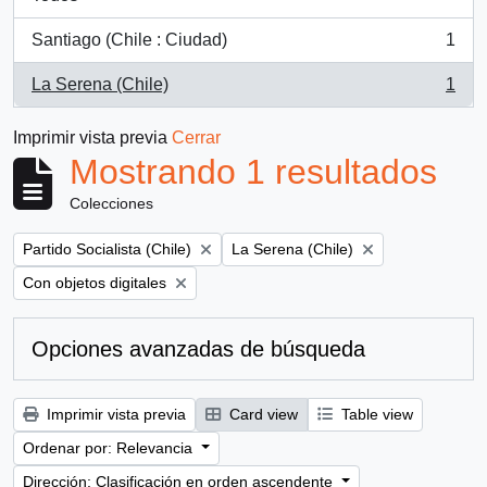
Santiago (Chile : Ciudad)
1
, 1 resultados
La Serena (Chile)
1
, 1 resultados
Imprimir vista previa
Cerrar
Mostrando 1 resultados
Colecciones
Remove filter:
Remove filter:
Partido Socialista (Chile)
La Serena (Chile)
Remove filter:
Con objetos digitales
Opciones avanzadas de búsqueda
Imprimir vista previa
Card view
Table view
Ordenar por: Relevancia
Dirección: Clasificación en orden ascendente