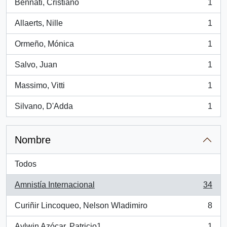
Bennati, Cristiano
1
, 1 resultados
Allaerts, Nille
1
, 1 resultados
Ormeño, Mónica
1
, 1 resultados
Salvo, Juan
1
, 1 resultados
Massimo, Vitti
1
, 1 resultados
Silvano, D'Adda
1
, 1 resultados
Nombre
Todos
Amnistía Internacional
34
, 34 resultados
Curiñir Lincoqueo, Nelson Wladimiro
8
, 8 resultados
Aylwin Azócar, Patricio1
1