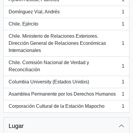
, 1 resultados
Domínguez Vial, Andrés
1
, 1 resultados
Chile. Ejército
1
, 1 resultados
Chile. Ministerio de Relaciones Exteriores.
Dirección General de Relaciones Económicas
1
, 1 resultados
Internacionales
Chile. Comisión Nacional de Verdad y
1
, 1 resultados
Reconciliación
Columbia University (Estados Unidos)
1
, 1 resultados
Asamblea Permanente por los Derechos Humanos
1
, 1 resultados
Corporación Cultural de la Estación Mapocho
1
, 1 resultados
Lugar