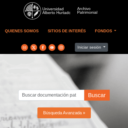
Skip to main content
QUIENES SOMOS
SITIOS DE INTERÉS
FONDOS
Iniciar sesión
Buscar
Búsqueda Avanzada »