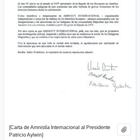
[Carta de Amnistía Internacional al Presidente
Añadi
Patricio Aylwin]