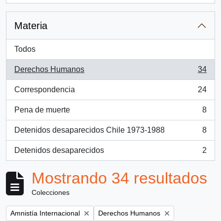
Materia
Todos
Derechos Humanos
34
, 34 resultados
Correspondencia
24
, 24 resultados
Pena de muerte
8
, 8 resultados
Detenidos desaparecidos Chile 1973-1988
8
, 8 resultados
Detenidos desaparecidos
2
, 2 resultados
Mostrando 34 resultados
Colecciones
Remove filter:
Remove filter:
Amnistía Internacional
Derechos Humanos