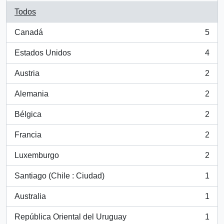
Todos
Canadá
5
, 5 resultados
Estados Unidos
4
, 4 resultados
Austria
2
, 2 resultados
Alemania
2
, 2 resultados
Bélgica
2
, 2 resultados
Francia
2
, 2 resultados
Luxemburgo
2
, 2 resultados
Santiago (Chile : Ciudad)
1
, 1 resultados
Australia
1
, 1 resultados
República Oriental del Uruguay
1
, 1 resultados