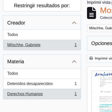
Imprimir vista
Restringir resultados por:
Mos
Colecc
Creador
Remove filter:
Milschhe, Gab
Todos
Opciones
Milschhe, Gabriele
1
, 1 resultados
Imprimir vi
Materia
Todos
Detenidos desaparecidos
1
, 1 resultados
Derechos Humanos
1
, 1 resultados