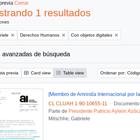
 previa
Cerrar
trando 1 resultados
iones
Remove filter:
Remove filter:
riele
Derechos Humanos
Con objetos digitales
 avanzadas de búsqueda
sta previa
Card view
Table view
Ordenar por: Códig
CL CLUAH 1-90-10655-11
·
Documento
Parte de
Presidente Patricio Aylwin Azóc
Milschhe, Gabriele