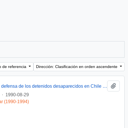
o de referencia
Dirección: Clasificación en orden ascendente
Añadi
[Miembro de Amnistía Internacional por la defensa de los detenidos desaparecidos en Chile felicita por la creación de la Comisión de de Verdad y Reconciliación]
·
1990-08-29
ar (1990-1994)