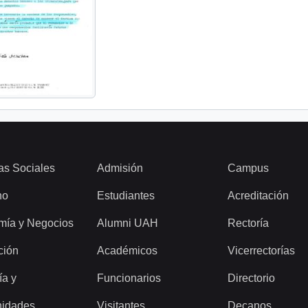
as Sociales
Admisión
Campus
ho
Estudiantes
Acreditación
mía y Negocios
Alumni UAH
Rectoría
ción
Académicos
Vicerrectorías
ía y
Funcionarios
Directorio
idades
Visitantes
Decanos