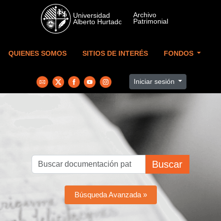
Skip to main content
QUIENES SOMOS
SITIOS DE INTERÉS
FONDOS
Iniciar sesión
Buscar
Búsqueda Avanzada »