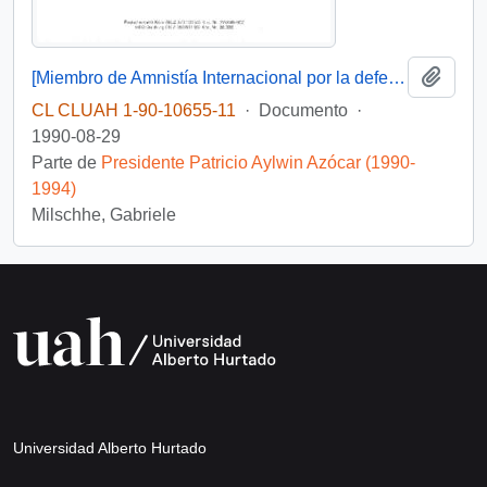
Añadi
[Miembro de Amnistía Internacional por la defensa de los detenidos desaparecidos en Chile felicita por la creación de la Comisión de de Verdad y Reconciliación]
CL CLUAH 1-90-10655-11
·
Documento
·
1990-08-29
Parte de
Presidente Patricio Aylwin Azócar (1990-
1994)
Milschhe, Gabriele
Universidad Alberto Hurtado