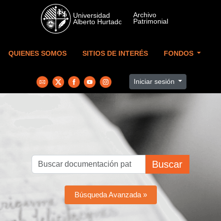
Skip to main content
QUIENES SOMOS
SITIOS DE INTERÉS
FONDOS
Iniciar sesión
Buscar
Búsqueda Avanzada »