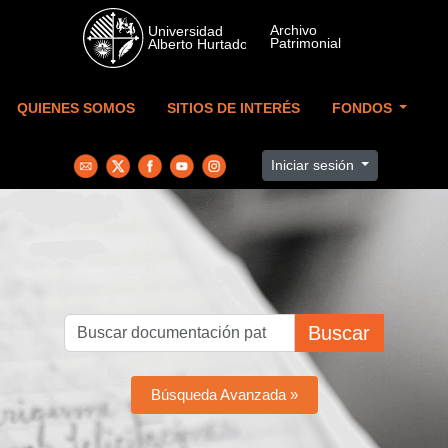
Skip to main content
QUIENES SOMOS
SITIOS DE INTERÉS
FONDOS
Iniciar sesión
Buscar
Búsqueda Avanzada »