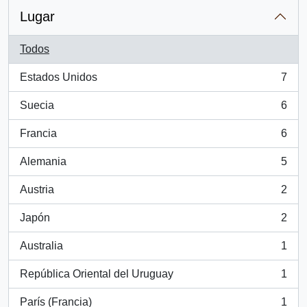
Lugar
Todos
Estados Unidos
7
, 7 resultados
Suecia
6
, 6 resultados
Francia
6
, 6 resultados
Alemania
5
, 5 resultados
Austria
2
, 2 resultados
Japón
2
, 2 resultados
Australia
1
, 1 resultados
República Oriental del Uruguay
1
, 1 resultados
París (Francia)
1