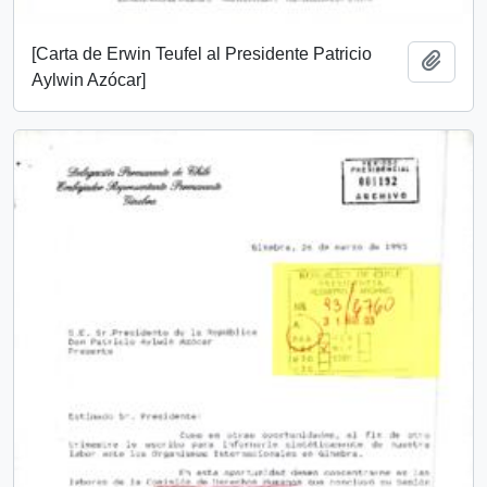
[Carta de Erwin Teufel al Presidente Patricio
Añadi
Aylwin Azócar]