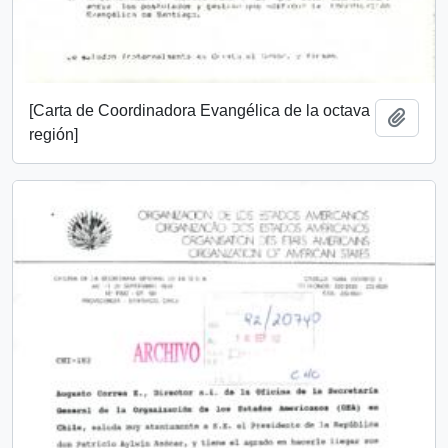
[Carta de Coordinadora Evangélica de la octava
Añadi
región]