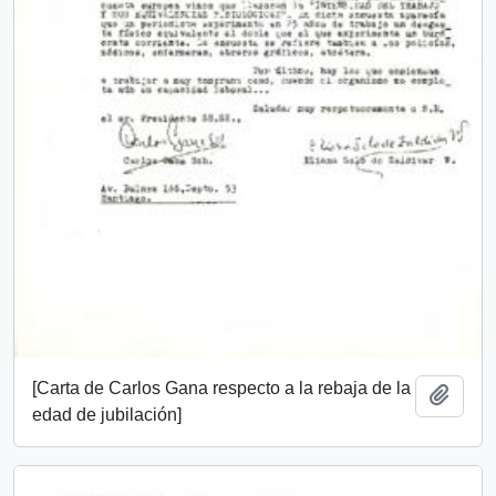
[Carta de Carlos Gana respecto a la rebaja de la
Añadi
edad de jubilación]