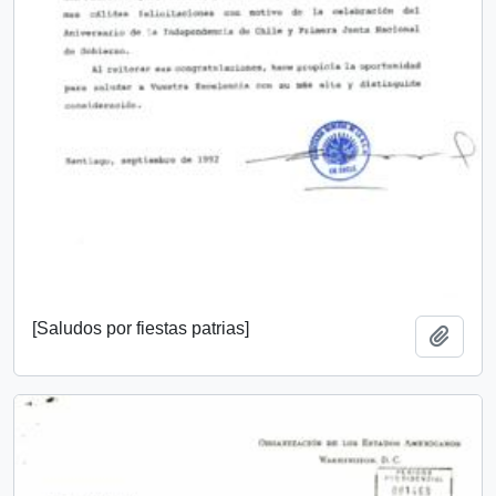
[Saludos por fiestas patrias]
Añadi