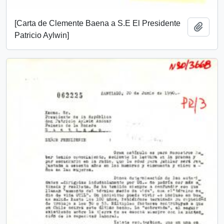
[Carta de Clemente Baena a S.E El Presidente
Añadi
Patricio Aylwin]