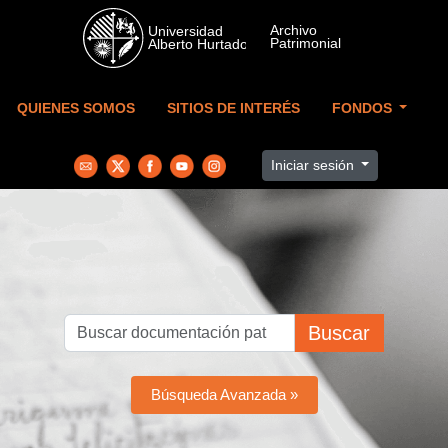
Skip to main content
QUIENES SOMOS
SITIOS DE INTERÉS
FONDOS
Iniciar sesión
Buscar
Búsqueda Avanzada »