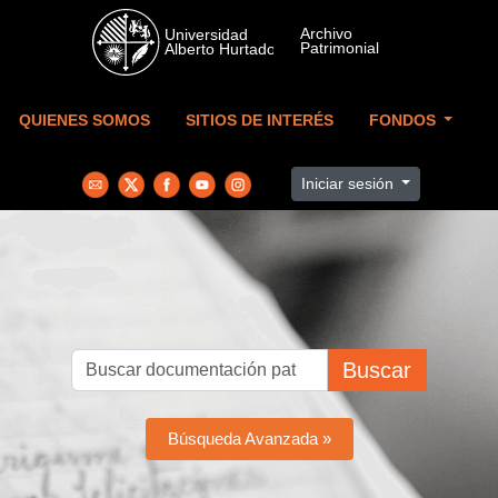
Skip to main content
QUIENES SOMOS
SITIOS DE INTERÉS
FONDOS
Iniciar sesión
Buscar
Búsqueda Avanzada »