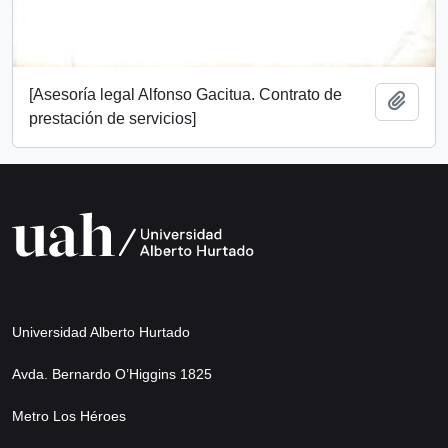
[Asesoría legal Alfonso Gacitua. Contrato de
Añadi
prestación de servicios]
Universidad Alberto Hurtado
Avda. Bernardo O’Higgins 1825
Metro Los Héroes