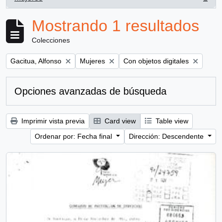
, 1 resultados
Mostrando 1 resultados
Colecciones
Remove filter:
Remove filter:
Remove filter:
Gacitua, Alfonso
Mujeres
Con objetos digitales
Opciones avanzadas de búsqueda
Imprimir vista previa
Card view
Table view
Ordenar por: Fecha final
Dirección: Descendente