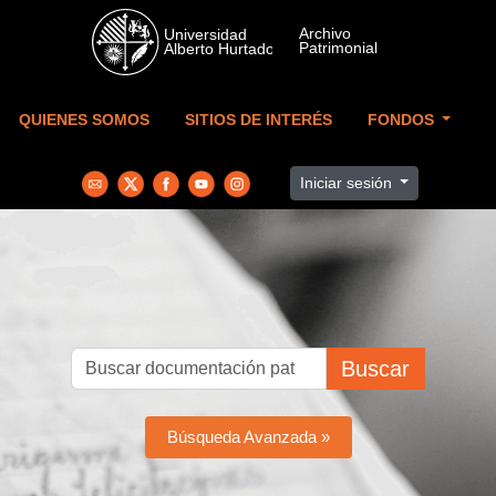
Skip to main content
QUIENES SOMOS
SITIOS DE INTERÉS
FONDOS
Iniciar sesión
Buscar
Búsqueda Avanzada »