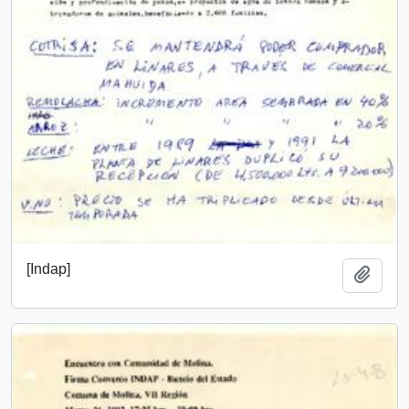
[Indap]
Añadi