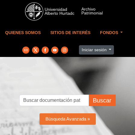
Skip to main content
QUIENES SOMOS
SITIOS DE INTERÉS
FONDOS
Iniciar sesión
Buscar
Búsqueda Avanzada »