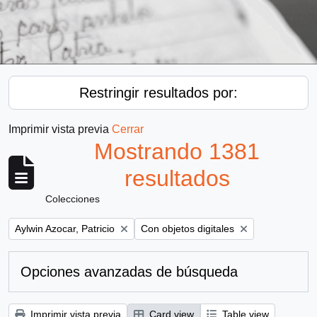
Restringir resultados por:
Imprimir vista previa
Cerrar
Mostrando 1381
resultados
Colecciones
Remove filter:
Remove filter:
Aylwin Azocar, Patricio
Con objetos digitales
Opciones avanzadas de búsqueda
Imprimir vista previa
Card view
Table view