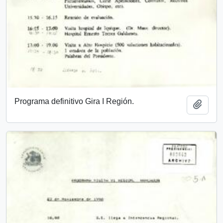
Programa definitivo Gira I Región.
Añadi