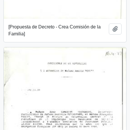
[Propuesta de Decreto - Crea Comisión de la
Añadi
Familia]