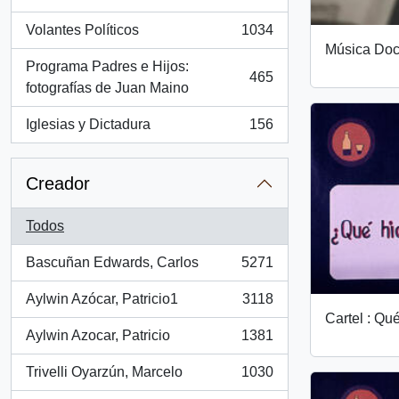
, 1260 resultados
Volantes Políticos
1034
, 1034 resultados
Música Doc
Programa Padres e Hijos:
465
, 465 resultados
fotografías de Juan Maino
Iglesias y Dictadura
156
, 156 resultados
Creador
Todos
Bascuñan Edwards, Carlos
5271
, 5271 resultados
Aylwin Azócar, Patricio1
3118
, 3118 resultados
Cartel : Qu
Aylwin Azocar, Patricio
1381
, 1381 resultados
Trivelli Oyarzún, Marcelo
1030
, 1030 resultados