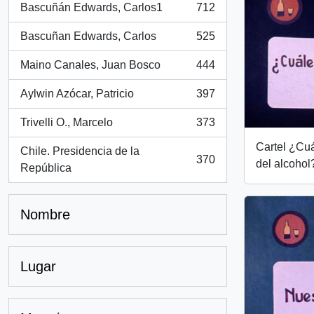
Bascuñán Edwards, Carlos1
712
, 712 resultados
Bascuñan Edwards, Carlos
525
, 525 resultados
Maino Canales, Juan Bosco
444
, 444 resultados
Aylwin Azócar, Patricio
397
, 397 resultados
Trivelli O., Marcelo
373
, 373 resultados
Cartel ¿Cuá
Chile. Presidencia de la
370
del alcohol
, 370 resultados
República
Nombre
Lugar