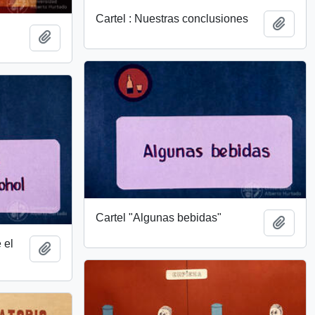
Cartel : Nuestras conclusiones
Añadi
Añadir al portapapeles
Cartel "Algunas bebidas"
Añadi
 el
Añadir al portapapeles