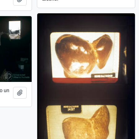
do un
Añadir al portapapeles