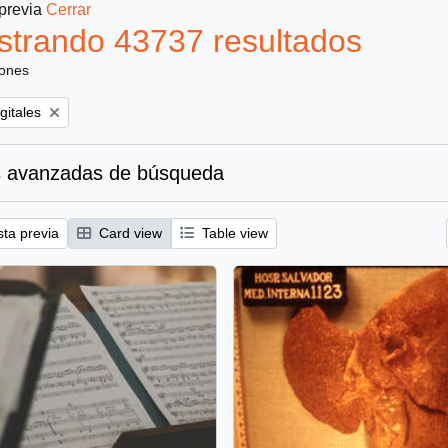
 previa
Cerrar
trando 43737 resultados
iones
gitales
 avanzadas de búsqueda
sta previa
Card view
Table view