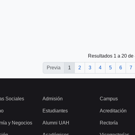
Resultados 1 a 20 de
Previa
1
2
3
4
5
6
7
as Sociales
Admisión
Campus
ho
Estudiantes
Acreditación
mía y Negocios
Alumni UAH
Rectoría
ción
Académicos
Vicerrectorías