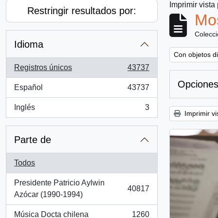
Imprimir vista
Restringir resultados por:
Mos
Colecc
Idioma
Remove filter:
Con objetos di
Registros únicos
43737
, 43737 resultados
Opciones
Español
43737
, 43737 resultados
Inglés
3
, 3 resultados
Imprimir vi
Parte de
Todos
Presidente Patricio Aylwin
40817
, 40817 resultados
Azócar (1990-1994)
Música Docta chilena
1260