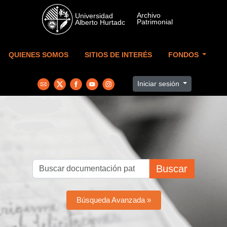
Skip to main content
QUIENES SOMOS
SITIOS DE INTERÉS
FONDOS
Iniciar sesión
Buscar
Búsqueda Avanzada »