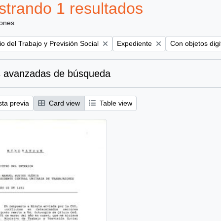
trando 1 resultados
iones
Remove filter:
Remove filter:
io del Trabajo y Previsión Social
Expediente
Con objetos digi
 avanzadas de búsqueda
sta previa
Card view
Table view