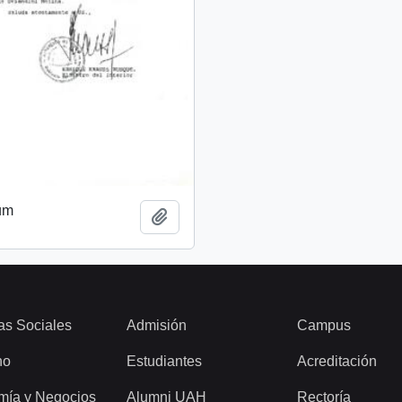
um
Añadir al portapapeles
as Sociales
Admisión
Campus
ho
Estudiantes
Acreditación
mía y Negocios
Alumni UAH
Rectoría