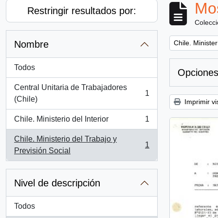
Mos
Restringir resultados por:
Colecc
Remove filter:
Nombre
Chile. Minister
Todos
Opciones
Central Unitaria de Trabajadores
1
, 1 resultados
(Chile)
Imprimir vi
Chile. Ministerio del Interior
1
, 1 resultados
Chile. Ministerio del Trabajo y
1
, 1 resultados
Previsión Social
Nivel de descripción
Todos