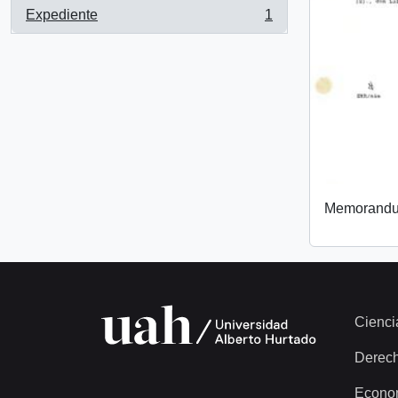
Expediente
1
, 1 resultados
Memorand
Cienci
Derec
Econo