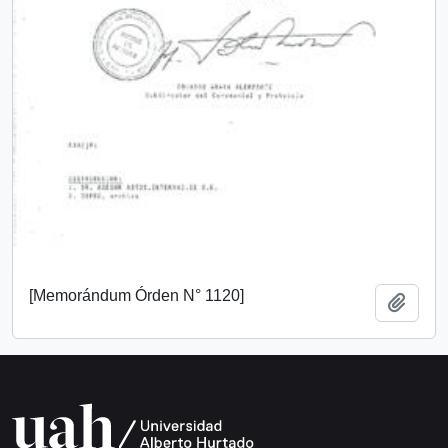
[Memorándum Órden N° 1120]
Añadi