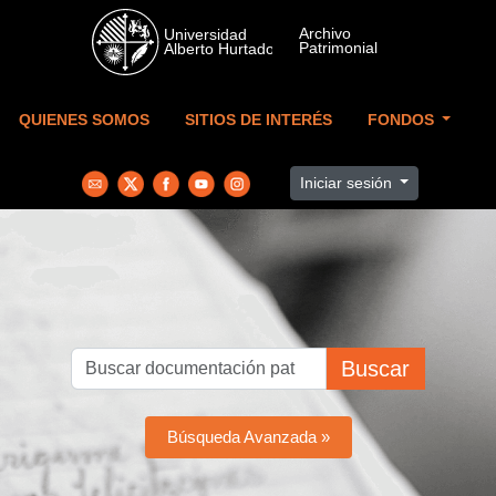
Skip to main content
QUIENES SOMOS
SITIOS DE INTERÉS
FONDOS
Iniciar sesión
Buscar
Búsqueda Avanzada »