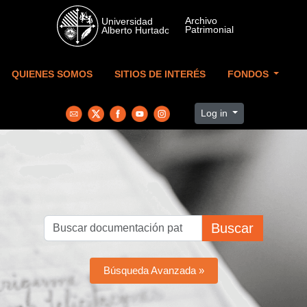
Skip to main content
QUIENES SOMOS
SITIOS DE INTERÉS
FONDOS
Log in
Buscar
Búsqueda Avanzada »