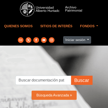
Skip to main content
QUIENES SOMOS
SITIOS DE INTERÉS
FONDOS
Iniciar sesión
Buscar
Búsqueda Avanzada »