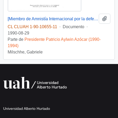
Añadi
[Miembro de Amnistía Internacional por la defensa de los detenidos desaparecidos en Chile felicita por la creación de la Comisión de de Verdad y Reconciliación]
CL CLUAH 1-90-10655-11
·
Documento
·
1990-08-29
Parte de
Presidente Patricio Aylwin Azócar (1990-
1994)
Milschhe, Gabriele
Universidad Alberto Hurtado