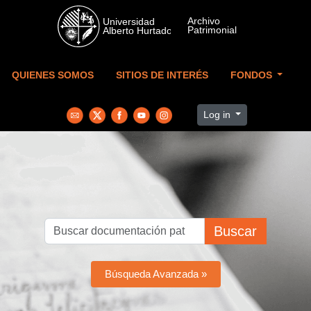
Skip to main content
QUIENES SOMOS
SITIOS DE INTERÉS
FONDOS
Log in
Buscar
Búsqueda Avanzada »