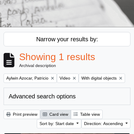
Narrow your results by:
Showing 1 results
Archival description
Remove filter:
Remove filter:
Remove filter:
Aylwin Azocar, Patricio
Video
With digital objects
Advanced search options
Print preview
Card view
Table view
Sort by: Start date
Direction: Ascending