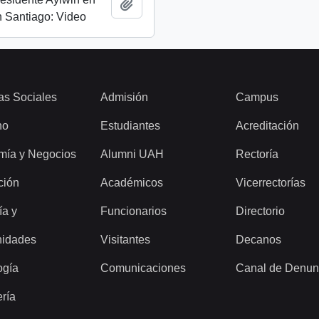
Añadir al portapapeles
 Santiago: Video
as Sociales
Admisión
Campus
ho
Estudiantes
Acreditación
mía y Negocios
Alumni UAH
Rectoría
ción
Académicos
Vicerrectorías
ía y
Funcionarios
Directorio
idades
Visitantes
Decanos
ogía
Comunicaciones
Canal de Denun
ería