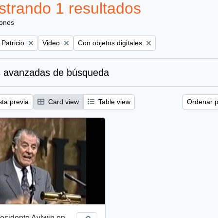
trando 1 resultados
iones
Remove filter:
Remove filter:
 Patricio
Video
Con objetos digitales
 avanzadas de búsqueda
sta previa
Card view
Table view
Ordenar p
esidente Aylwin en