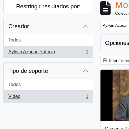
Mos
Restringir resultados por:
Colecc
Remove filter:
Creador
Aylwin Azocar,
Todos
Opciones
Aylwin Azocar, Patricio
1
, 1 resultados
Imprimir vi
Tipo de soporte
Todos
Video
1
, 1 resultados
Discurso Pr