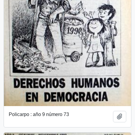
Policarpo : año 9 número 73
Add t