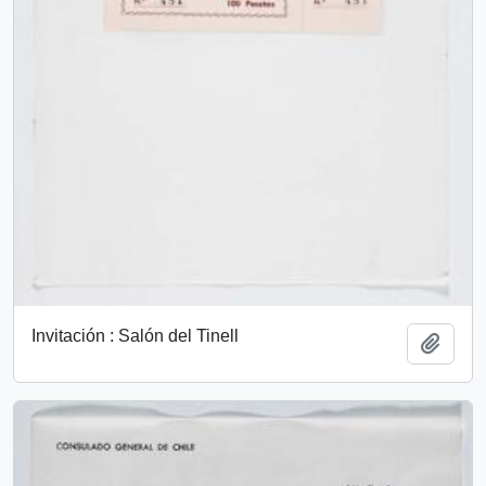
Invitación : Salón del Tinell
Add t