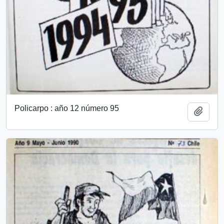
Policarpo : año 12 número 95
Add t