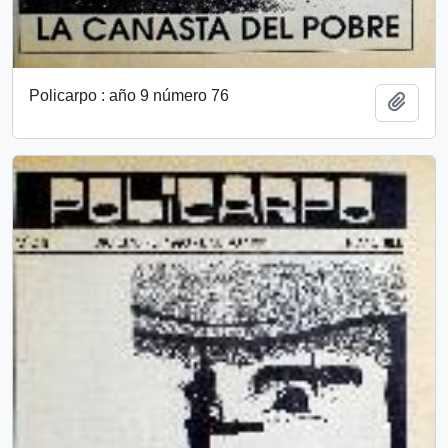
Policarpo : año 9 número 76
Add t