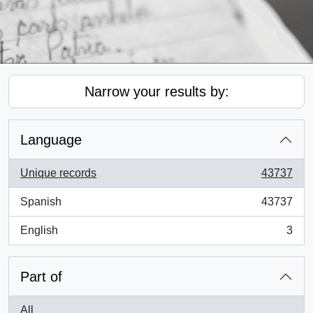
Narrow your results by:
Language
Unique records
43737
, 43737 results
Spanish
43737
, 43737 results
English
3
, 3 results
Part of
All