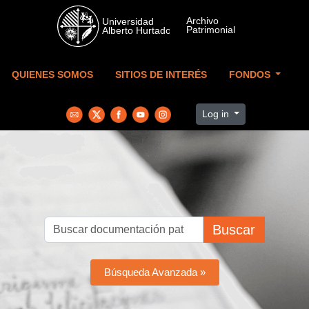
Skip to main content
QUIENES SOMOS
SITIOS DE INTERÉS
FONDOS
Log in
Buscar
Búsqueda Avanzada »