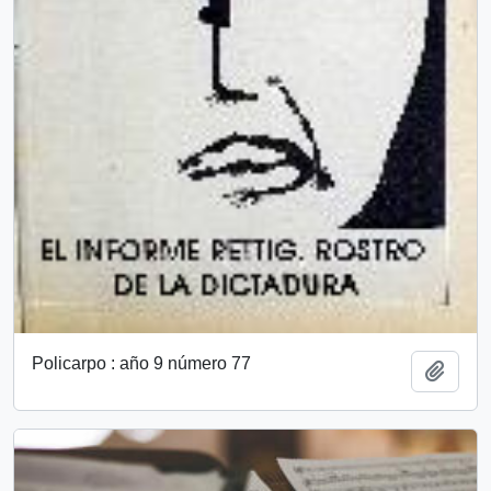
Policarpo : año 9 número 77
Add t