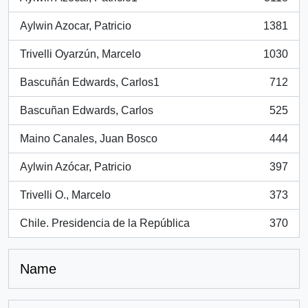
, 3118 results
Aylwin Azocar, Patricio
1381
, 1381 results
Trivelli Oyarzún, Marcelo
1030
, 1030 results
Bascuñán Edwards, Carlos1
712
, 712 results
Bascuñan Edwards, Carlos
525
, 525 results
Maino Canales, Juan Bosco
444
, 444 results
Aylwin Azócar, Patricio
397
, 397 results
Trivelli O., Marcelo
373
, 373 results
Chile. Presidencia de la República
370
, 370 results
Name