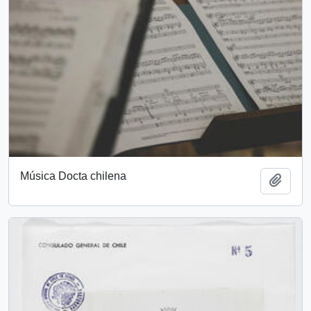
Música Docta chilena
Add t