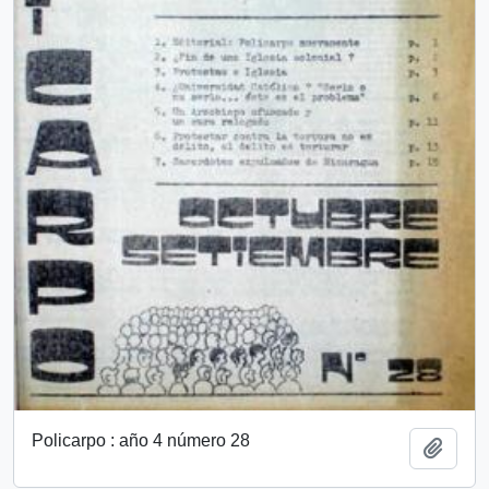
Policarpo : año 4 número 28
Add t