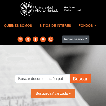
Skip to main content
QUIENES SOMOS
SITIOS DE INTERÉS
FONDOS
Iniciar sesión
Buscar
Búsqueda Avanzada »