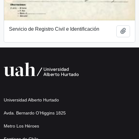
Servicio de Registro Civil e Identificación
Añadi
Universidad Alberto Hurtado
Avda. Bernardo O’Higgins 1825
Metro Los Héroes
Santiago de Chile