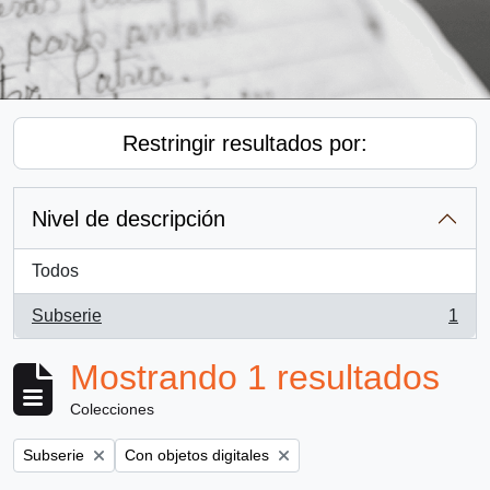
Restringir resultados por:
Nivel de descripción
Todos
Subserie
1
, 1 resultados
Mostrando 1 resultados
Colecciones
Remove filter:
Remove filter:
Subserie
Con objetos digitales