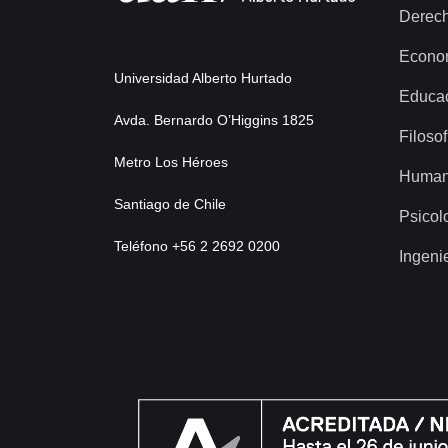
Derec
Econo
Universidad Alberto Hurtado
Educa
Avda. Bernardo O’Higgins 1825
Filosof
Metro Los Héroes
Human
Santiago de Chile
Psicol
Teléfono +56 2 2692 0200
Ingeni