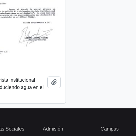
ista institucional
Añadir al portapapeles
oduciendo agua en el
as Sociales
Admisión
Campus