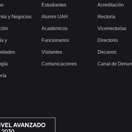
ho
Estudiantes
Acreditación
mía y Negocios
Alumni UAH
Rectoría
ción
Académicos
Vicerrectorías
ía y
Funcionarios
Directorio
idades
Visitantes
Decanos
ogía
Comunicaciones
Canal de Denun
ería