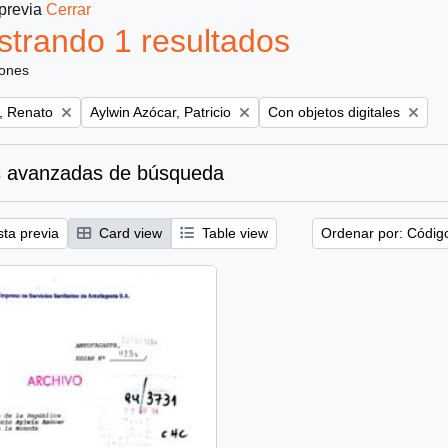
 previa
Cerrar
trando 1 resultados
iones
Remove filter:
Remove filter:
, Renato
Aylwin Azócar, Patricio
Con objetos digitales
 avanzadas de búsqueda
sta previa
Card view
Table view
Ordenar por: Códig