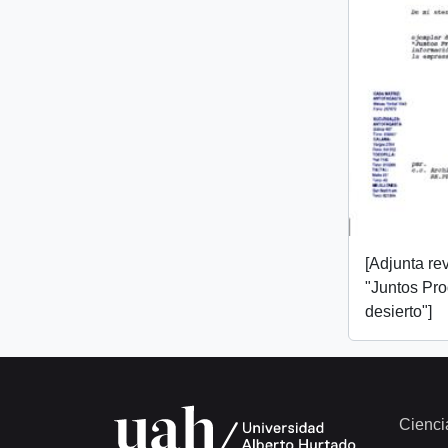
[Adjunta rev
"Juntos Pr
desierto"]
Cienci