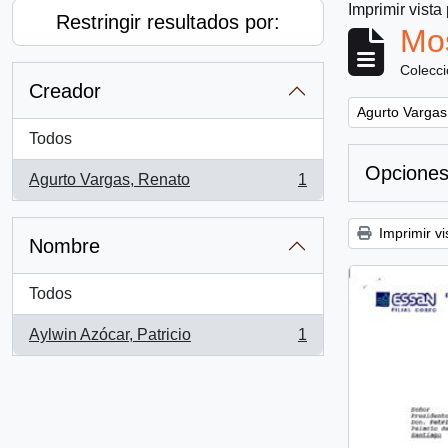
Imprimir vista
Restringir resultados por:
Mos
Colecc
Creador
Remove filter:
Agurto Vargas
Todos
Opciones
Agurto Vargas, Renato
1
, 1 resultados
Imprimir vi
Nombre
Todos
Aylwin Azócar, Patricio
1
, 1 resultados