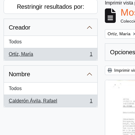
Imprimir vista
Restringir resultados por:
Mos
Colecc
Creador
Remove filter:
Ortíz, María
Todos
Opciones
Ortíz, María
1
, 1 resultados
Imprimir vi
Nombre
Todos
Calderón Ávila, Rafael
1
, 1 resultados