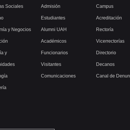
as Sociales
Admisión
Campus
ho
Estudiantes
Acreditación
mía y Negocios
Alumni UAH
Rectoría
ción
Académicos
Vicerrectorías
ía y
Funcionarios
Directorio
idades
Visitantes
Decanos
ogía
Comunicaciones
Canal de Denun
ería