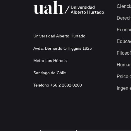
Cienci
Derec
Econo
Universidad Alberto Hurtado
Educa
Avda. Bernardo O’Higgins 1825
Filosof
Metro Los Héroes
Human
Santiago de Chile
Psicol
Teléfono +56 2 2692 0200
Ingeni