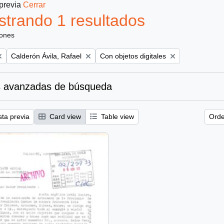
 previa
Cerrar
trando 1 resultados
iones
Remove filter:
Remove filter:
Calderón Ávila, Rafael
Con objetos digitales
 avanzadas de búsqueda
sta previa
Card view
Table view
Orde