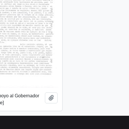
apoyo al Gobernador
Añadir al portapapeles
e]