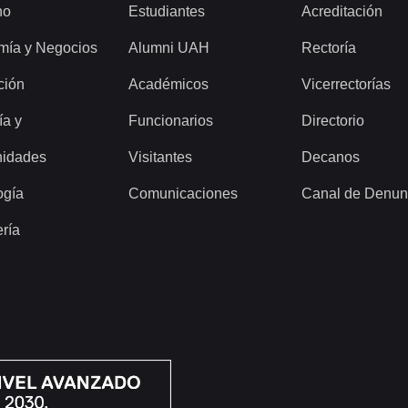
ho
Estudiantes
Acreditación
mía y Negocios
Alumni UAH
Rectoría
ción
Académicos
Vicerrectorías
ía y
Funcionarios
Directorio
idades
Visitantes
Decanos
ogía
Comunicaciones
Canal de Denun
ería