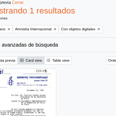
 previa
Cerrar
trando 1 resultados
iones
Remove filter:
Remove filter:
iano
Amnistía Internacional
Con objetos digitales
 avanzadas de búsqueda
sta previa
Card view
Table view
Orde