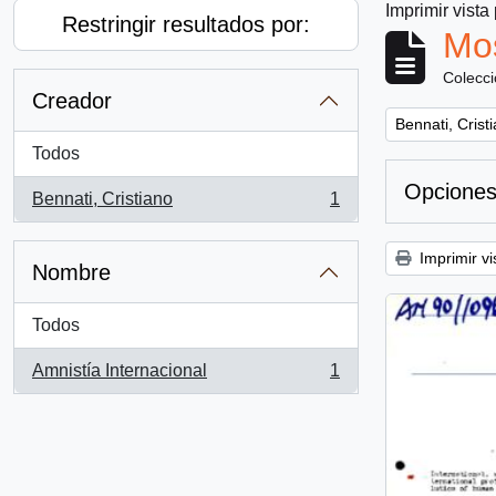
Imprimir vista
Restringir resultados por:
Mos
Colecc
Creador
Remove filter:
Bennati, Crist
Todos
Opciones
Bennati, Cristiano
1
, 1 resultados
Imprimir vi
Nombre
Todos
Amnistía Internacional
1
, 1 resultados