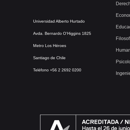
Derec
Econo
Universidad Alberto Hurtado
Educa
Avda. Bernardo O’Higgins 1825
Filosof
Metro Los Héroes
Human
Santiago de Chile
Psicol
Teléfono +56 2 2692 0200
Ingeni