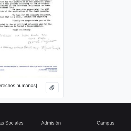
derechos humanos]
Añadir al portapapeles
as Sociales
Admisión
Campus