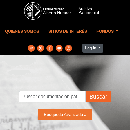
Skip to main content
QUIENES SOMOS
SITIOS DE INTERÉS
FONDOS
Log in
Buscar
Búsqueda Avanzada »