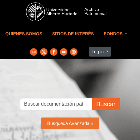
Skip to main content
QUIENES SOMOS
SITIOS DE INTERÉS
FONDOS
Log in
Buscar
Búsqueda Avanzada »