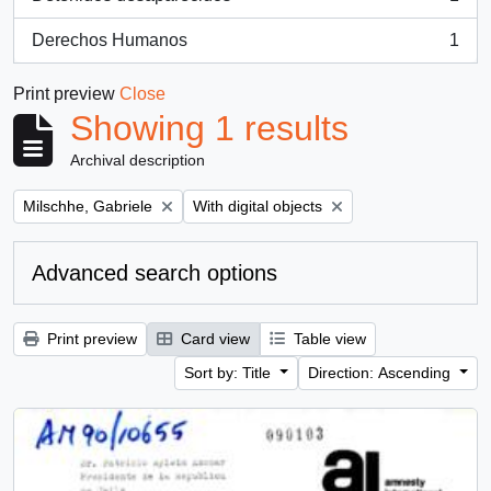
, 1 results
Derechos Humanos
1
, 1 results
Print preview
Close
Showing 1 results
Archival description
Remove filter:
Remove filter:
Milschhe, Gabriele
With digital objects
Advanced search options
Print preview
Card view
Table view
Sort by: Title
Direction: Ascending