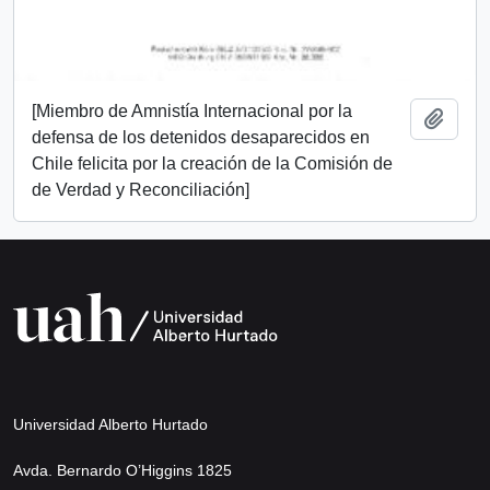
[Miembro de Amnistía Internacional por la
Add t
defensa de los detenidos desaparecidos en
Chile felicita por la creación de la Comisión de
de Verdad y Reconciliación]
Universidad Alberto Hurtado
Avda. Bernardo O’Higgins 1825