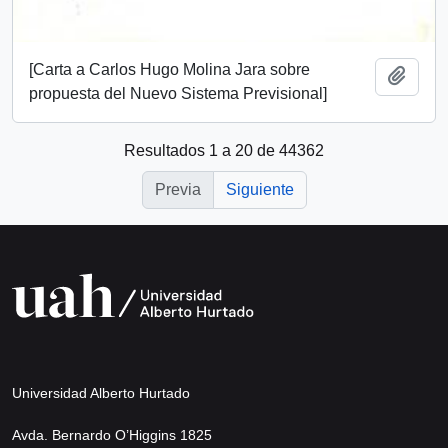
[Carta a Carlos Hugo Molina Jara sobre
Añadi
propuesta del Nuevo Sistema Previsional]
Resultados 1 a 20 de 44362
Previa
Siguiente
Universidad Alberto Hurtado
Avda. Bernardo O’Higgins 1825