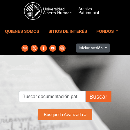
Skip to main content
QUIENES SOMOS
SITIOS DE INTERÉS
FONDOS
Iniciar sesión
Buscar
Búsqueda Avanzada »