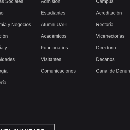
as Sociales
Admisión
Campus
ho
Estudiantes
Acreditación
mía y Negocios
Alumni UAH
Rectoría
ción
Académicos
Vicerrectorías
ía y
Funcionarios
Directorio
idades
Visitantes
Decanos
ogía
Comunicaciones
Canal de Denun
ería