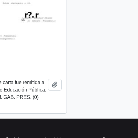
 carta fue remitida a
Añadir al portapapeles
de Educación Pública,
f. GAB. PRES. (0)