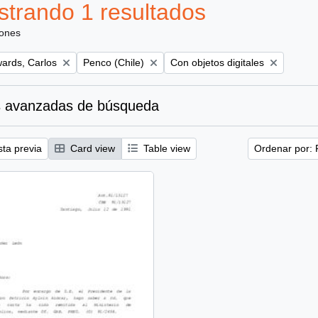
trando 1 resultados
iones
Remove filter:
Remove filter:
ards, Carlos
Penco (Chile)
Con objetos digitales
 avanzadas de búsqueda
sta previa
Card view
Table view
Ordenar por: 