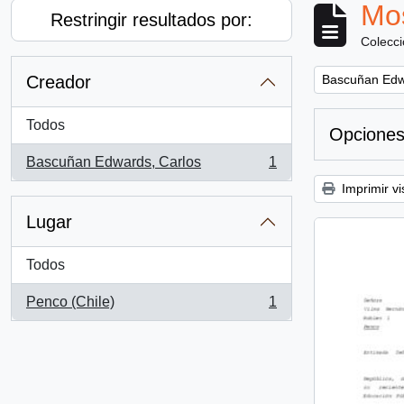
Mos
Restringir resultados por:
Colecc
Remove filter:
Creador
Bascuñan Edw
Todos
Opciones
Bascuñan Edwards, Carlos
1
, 1 resultados
Imprimir vi
Lugar
Todos
Penco (Chile)
1
, 1 resultados