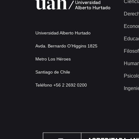
Cienci
Derec
Econo
Universidad Alberto Hurtado
Educa
Avda. Bernardo O’Higgins 1825
Filosof
Metro Los Héroes
Human
Santiago de Chile
Psicol
Teléfono +56 2 2692 0200
Ingeni