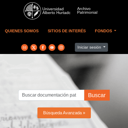
Skip to main content
QUIENES SOMOS
SITIOS DE INTERÉS
FONDOS
Iniciar sesión
Buscar
Búsqueda Avanzada »