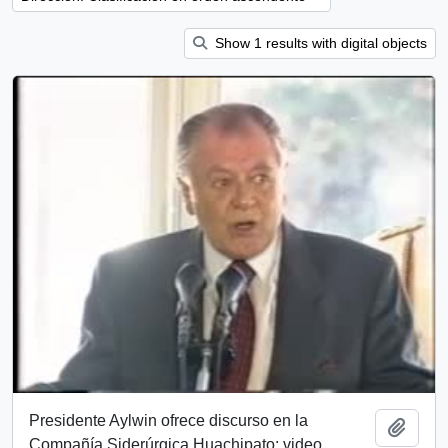
Show 1 results with digital objects
Presidente Aylwin ofrece discurso en la
Añadi
Compañía Siderúrgica Huachipato: video