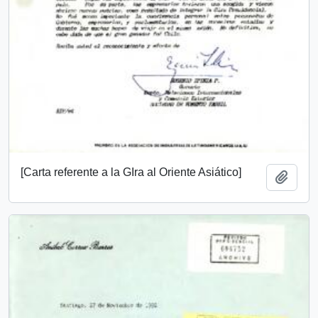
[Carta referente a la GIra al Oriente Asiático]
Añadi