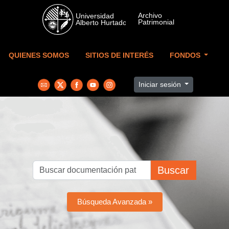
Skip to main content
QUIENES SOMOS
SITIOS DE INTERÉS
FONDOS
Iniciar sesión
Buscar
Búsqueda Avanzada »