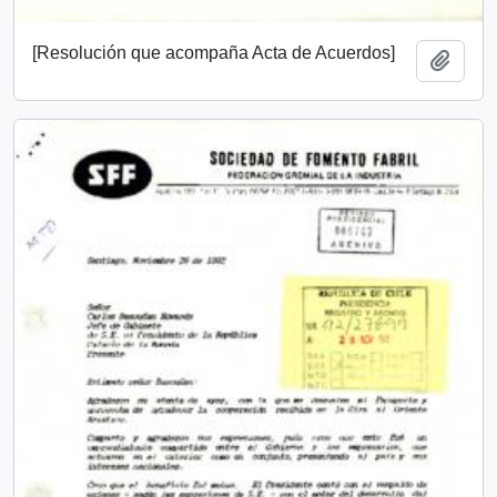
[Resolución que acompaña Acta de Acuerdos]
Añadi