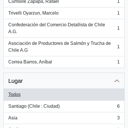
Cumsille Zapapa, Rafael
1
, 1 resultados
Trivelli Oyarzun, Marcelo
1
, 1 resultados
Confederación del Comercio Detallista de Chile
1
, 1 resultados
A.G.
Asociación de Productores de Salmón y Trucha de
1
, 1 resultados
Chile A.G
Correa Barros, Aníbal
1
, 1 resultados
Lugar
Todos
Santiago (Chile : Ciudad)
6
, 6 resultados
Asia
3
, 3 resultados