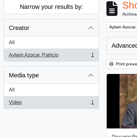
Sho
Narrow your results by:
Archiva
Remove filter:
Creator
Aylwin Azocar,
All
Advanced
Aylwin Azocar, Patricio
1
, 1 results
Print previ
Media type
All
Video
1
, 1 results
Discurso Pr