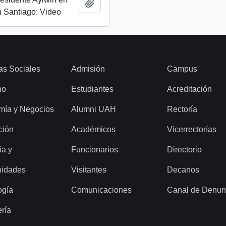
Add to clipboard
 Santiago: Video
as Sociales
Admisión
Campus
ho
Estudiantes
Acreditación
mía y Negocios
Alumni UAH
Rectoría
ción
Académicos
Vicerrectorías
ía y
Funcionarios
Directorio
idades
Visitantes
Decanos
ogía
Comunicaciones
Canal de Denun
ería