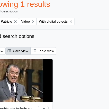
wing 1 results
l description
Remove filter:
Remove filter:
 Patricio
Video
With digital objects
 search options
ew
Card view
Table view
esidente Aylwin en